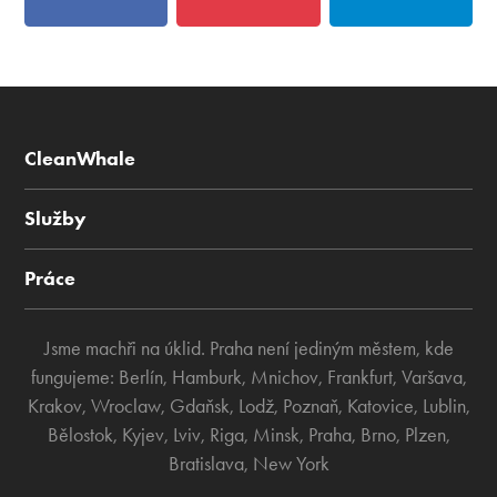
CleanWhale
Služby
Práce
Jsme machři na úklid. Praha není jediným městem, kde
fungujeme:
Berlín
,
Hamburk
,
Mnichov
,
Frankfurt
,
Varšava
,
Krakov
,
Wroclaw
,
Gdaňsk
,
Lodž
,
Poznaň
,
Katovice
,
Lublin
,
Bělostok
,
Kyjev
,
Lviv
,
Riga
,
Minsk
,
Praha
,
Brno
,
Plzen
,
Bratislava
,
New York