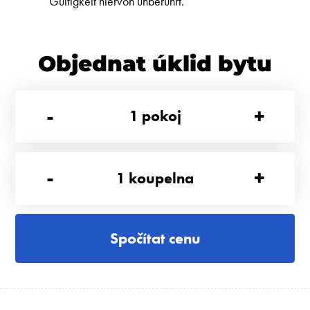
Gültigkeit hiervon unberührt.
Objednat úklid bytu
-
+
1
pokoj
-
+
1
koupelna
Spočítat cenu