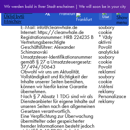
Cookie-
Name der Gesellschaft: CleanWhale
Nastavení
Wir werden bald in Ihrer Stadt erscheinen | We will soon be in your city
Politik
GmbH
souborů
Adresse: Unter den Linden 21, 10117
cookie
Frankfurt
Berlin
Povolit
Telefon: +49 157 35981784
povinné
E-Mail:
info@cleanwhale.de
soubory
Internet: https://cleanwhale.de
cookie
Registrationsnummer: HRB 224235 B
* Vždy
Vertretungsberechtigte
aktivní
Geschäftsführer: Alexander
Povolit
Schimanovski
analytické
Umsatzsteuer-Identifikationsnummer
soubory
gemäß § 27 a Umsatzsteuergesetz:
cookie
37/494/50643
Povolit
Obwohl wir uns um Aktualität,
reklamní
Vollständigkeit und Richtigkeit der
soubory
Inhalte unserer Seiten bemühen,
cookie
können wir hierfür keine Garantie
Měření
übernehmen.
reklamy
Nach § 7 Absatz 1 TDG sind wir als
Personalizace
Diensteanbieter für eigene Inhalte auf
reklamy
unseren Seiten nach den allgemeinen
Gesetzen verantwortlich.
Eine Verpflichtung zur Überwachung
übermittelter oder gespeicherter
fremder Informationen besteht jedoch