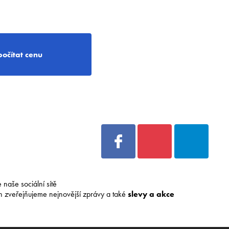
počítat cenu
e naše sociální sítě
h zveřejňujeme nejnovější zprávy a také
slevy a akce