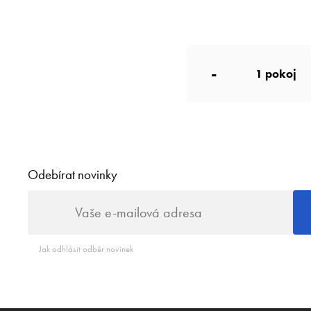
-
1
pokoj
Odebírat novinky
Jak odhlásit odběr novinek