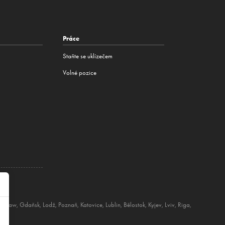
Práce
Staňte se uklízečem
Volné pozice
oclaw
,
Gdaňsk
,
Lodž
,
Poznaň
,
Katovice
,
Lublin
,
Bělostok
,
Kyjev
,
Lviv
,
Riga
,