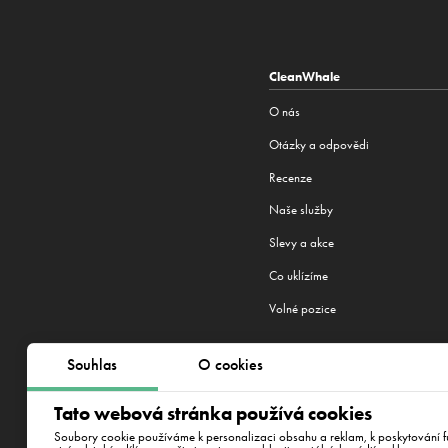
CleanWhale
O nás
Otázky a odpovědi
Recenze
Naše služby
Slevy a akce
Co uklízíme
Volné pozice
Souhlas
O cookies
Jsme machři na úklid. Praha není 
Tato webová stránka používá cookies
Minsk
,
Praha
,
Brno
,
Plzen
,
Bratisla
Soubory cookie používáme k personalizaci obsahu a reklam, k poskytování fu