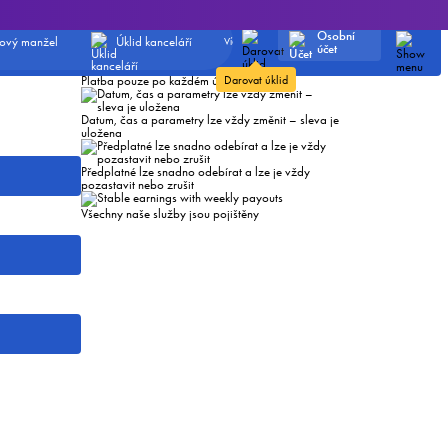
 jak často má u
Přihlásit se k
úklidu
Není třeba potvrzovat každý jednotlivý úklid
Osobní
ový manžel
Úklid kanceláří
Více služeb
účet
Vždy stejný vykonávající
Darovat úklid
Platba pouze po každém úklidu
Datum, čas a parametry lze vždy změnit – sleva je
uložena
Předplatné lze snadno odebírat a lze je vždy
pozastavit nebo zrušit
Všechny naše služby jsou pojištěny