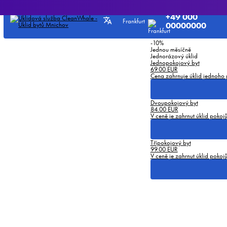
Předplatné
je pohodlný nástroj pro pravidelný
Pokud se rozhodnete našich s
úklid ve Vašem bytě
vás náš tým nastoupit, a hned
+49 000
-20%
Frankfurt
Jednou týdně
00000000
-15%
Dvakrát měsíčně
-10%
Jednou měsíčně
Jednorázový úklid
Jednopokojový byt
69.00 EUR
Cena zahrnuje úklid jednoho
Dvoupokojový byt
84.00 EUR
V ceně je zahrnut úklid poko
Třípokojový byt
99.00 EUR
V ceně je zahrnut úklid poko