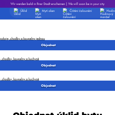
lužeb využívat pravidelně, rádi vám poskytneme slevu na úklid domácnosti. Níže zvolte,
Wir werden bald in Ihrer Stadt erscheinen | We will soon be in your city
 uvidíte konečnou cenu.
Úklid
Mytí oken
Čištění čalounění
Hodin
 pokoje, chodby a koupelny jednou
Objednat
jů, chodby, koupelny a kuchyně
Objednat
jů, chodby, koupelny a kuchyně
Objednat