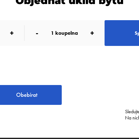
Objednat úklid bytu
+
-
+
1
koupelna
S
Obebírat
Sledujt
Na nic