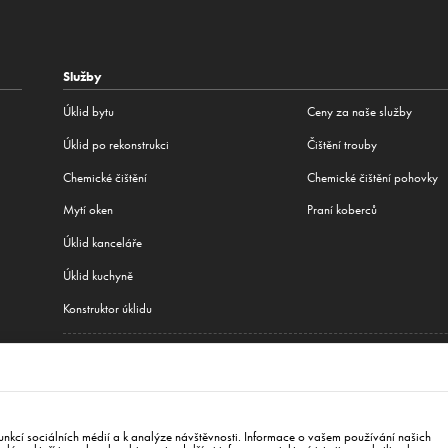
Služby
Úklid bytu
Ceny za naše služby
Úklid po rekonstrukci
Čištění trouby
Сhemické čištění
Chemické čištění pohovky
Mytí oken
Praní koberců
Úklid kanceláře
Úklid kuchyně
Konstruktor úklidu
Všechny naše služby
jediným městem, kde fungujeme:
Berlín
,
Hamburk
,
Mnichov
,
Frankfurt
,
Varšava
,
Krakov
,
Wr
va
,
New York
nkcí sociálních médií a k analýze návštěvnosti. Informace o vašem používání našich