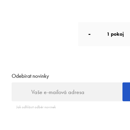
-
1
pokoj
Odebírat novinky
Jak odhlásit odběr novinek