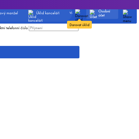
Pokud chcete udělat
překvapení, zanechte svůj e-
Průvodní
mail a telefonní číslo, kód
Osobní
ový manžel
Úklid kanceláří
Více služeb
obdržíte osobně a pak ho
účet
předáte dál.
Kontaktní
Darovat úklid