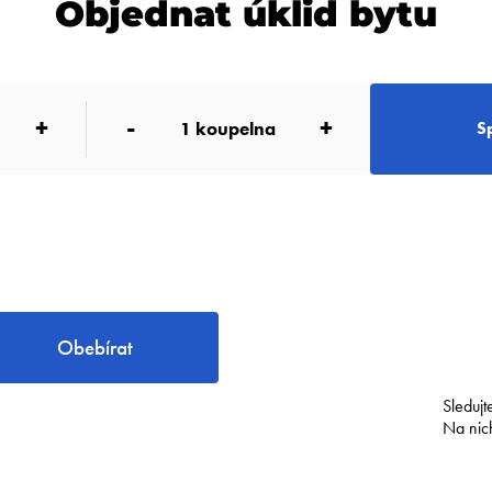
Objednat úklid bytu
+
-
+
1
koupelna
S
Obebírat
Sledujt
Na nic