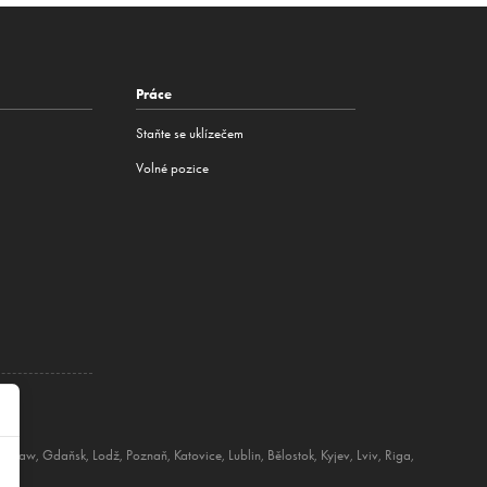
Práce
Staňte se uklízečem
Volné pozice
oclaw
,
Gdaňsk
,
Lodž
,
Poznaň
,
Katovice
,
Lublin
,
Bělostok
,
Kyjev
,
Lviv
,
Riga
,