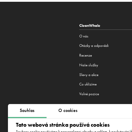
CleanWhale
O nás
Otázky a odpovědi
Recenze
Naše služby
Slevy a akce
Co uklízíme
Volné pozice
Souhlas
O cookies
Jsme machři na úklid. Praha není 
Tato webová stránka používá cookies
Minsk
,
Praha
,
Brno
,
Plzen
,
Bratisla
Soubory cookie používáme k personalizaci obsahu a reklam, k poskytování fu