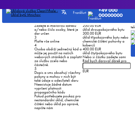
Zadejte údaje
Dárkové poukazy na úklid bytu
Vyberte svůj poukaz
Za
o své platební
Úklid je vždy dobrý dárek 😉
Minimální výše objednávky
+49 000
kartě
Jak to funguje?
100.00 EUR
Frankfurt
1
150.00 EUR
00000000
Potvrdit
Zvolte částku
úklid garsonky nebo chemické
tex
2
čištění pohovky
Zadejte e-mailovou adresu
200.00 EUR
tel
a/nebo číslo osoby, které je
úklid dvoupokojového bytu
dar určen
300.00 EUR
3
úklid třípokojového bytu nebo
Plaťte vše online
chemické čištění pohovky a
4
koberců
Osoba obdrží jedinečný kód a
400.00 EUR
může jej použít na našich
úklid čtyřpokojového bytu
webových stránkách a zaplatit
Nebo si částku zadejte sami
za službu zcela nebo
Rád bych daroval dárek pro
částečně.
5
EUR
Dopis a sms obsahují všechny
pokyny a mohou v nich být
také údaje o odesílateli daru
Neexistuje žádné datum
vypršení platnosti
propagačního kódu
Pokud potřebujete poukaz pro
nestandardní úklid, chemické
čištění nebo úklid po opravě,
napište nám