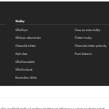
Služby
Úklid bytu
Ceny za naše služby
Úklid po rekonstrukci
Čištění trouby
Сhemické čištění
Chemické čištění pohovky
Mytí oken
Praní koberců
Úklid kanceláře
Úklid kuchyně
Konstruktor úklidu
Všechny naše služby
jediným městem, kde fungujeme:
Berlín
,
Hamburk
,
Mnichov
,
Frankfurt
,
Varšava
,
Krakov
,
Wr
va
,
New York
nkcí sociálních médií a k analýze návštěvnosti. Informace o vašem používání našich