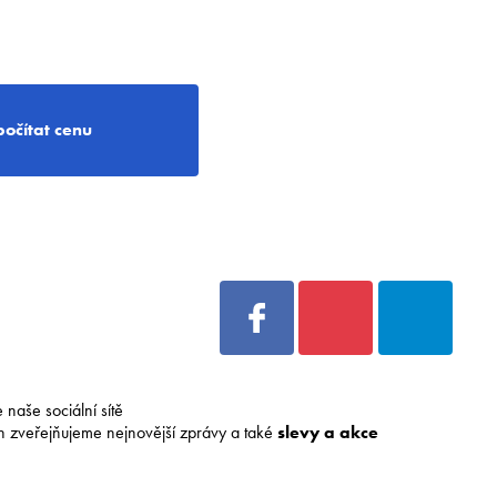
počítat cenu
e naše sociální sítě
h zveřejňujeme nejnovější zprávy a také
slevy a akce