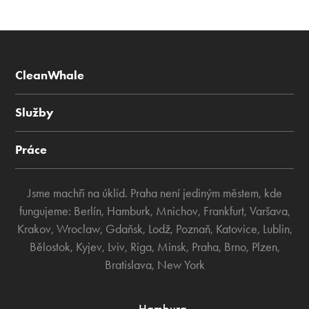
CleanWhale
Služby
Práce
Jsme machři na úklid. Praha není jediným městem, kde
fungujeme:
Berlín
,
Hamburk
,
Mnichov
,
Frankfurt
,
Varšava
,
Krakov
,
Wroclaw
,
Gdaňsk
,
Lodž
,
Poznaň
,
Katovice
,
Lublin
,
Bělostok
,
Kyjev
,
Lviv
,
Riga
,
Minsk
,
Praha
,
Brno
,
Plzen
,
Bratislava
,
New York
Hamburg