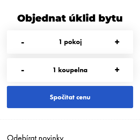
Objednat úklid bytu
-
+
1
pokoj
-
+
1
koupelna
Spočítat cenu
Odebírat novinky