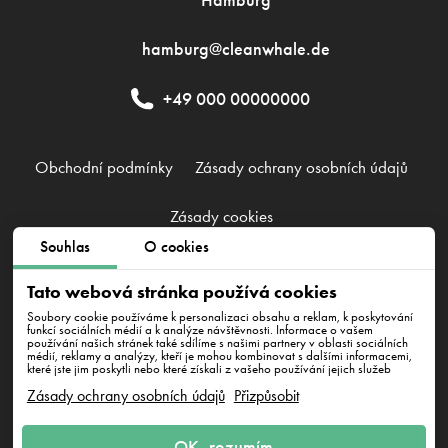
hamburg@cleanwhale.de
+49 000 00000000
Obchodní podmínky
Zásady ochrany osobních údajů
Zásady cookies
Souhlas
O cookies
CleanWhale GmbH, HRB 240046 B, DE353460818
Tato webová stránka používá cookies
Westhafenstraße 1, 13353 Berlin
Soubory cookie používáme k personalizaci obsahu a reklam, k poskytování
funkcí sociálních médií a k analýze návštěvnosti. Informace o vašem
používání našich stránek také sdílíme s našimi partnery v oblasti sociálních
médií, reklamy a analýzy, kteří je mohou kombinovat s dalšími informacemi,
které jste jim poskytli nebo které získali z vašeho používání jejich služeb
Zásady ochrany osobních údajů
Přizpůsobit
Napište nám
OK, rozumím