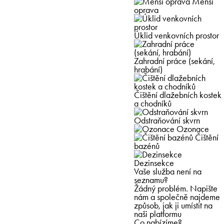
Menší
oprava
Úklid venkovních prostor
Zahradní práce (sekání,
hrabání)
Čištění dlažebních kostek
a chodníků
Odstraňování skvrn
Ozonace
Čištění
bazénů
Dezinsekce
Vaše služba není na
seznamu?
Žádný problém. Napište
nám a společně najdeme
způsob, jak ji umístit na
naši platformu
Co nabízíme?