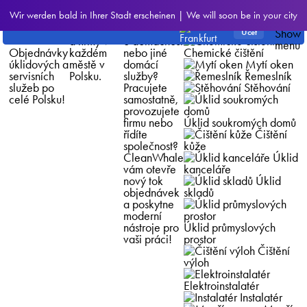
Staňte se
Hledáme
Poskytujete
Jaké služby
Wir werden bald in Ihrer Stadt erscheinen | We will soon be in your city
partnerem
spolehlivé
úklid,
potřebujeme?
Frankfurt
CleanWhale
dodavatele
opravy, péči
Čištění
—
a firmy v
o domácnost
Objednávky
každém
nebo jiné
Сhemické čištění
úklidových a
městě v
domácí
Mytí oken
servisních
Polsku.
služby?
Řemeslník
služeb po
Pracujete
Stěhování
celé Polsku!
samostatně,
provozujete
firmu nebo
Úklid soukromých domů
řídíte
Čištění
společnost?
kůže
CleanWhale
Úklid
vám otevře
kanceláře
nový tok
Úklid
objednávek
skladů
a poskytne
moderní
nástroje pro
Úklid průmyslových
vaši práci!
prostor
Čištění
výloh
Elektroinstalatér
Instalatér