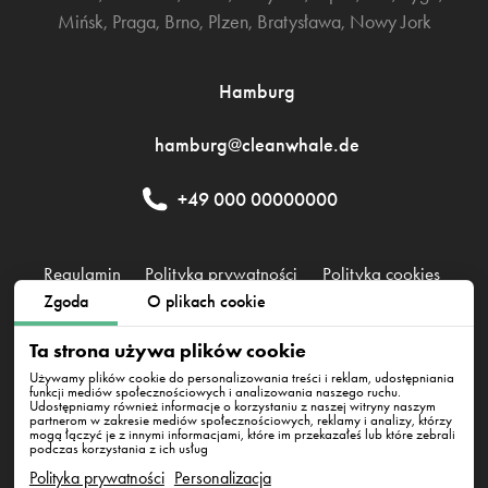
Mińsk
,
Praga
,
Brno
,
Plzen
,
Bratysława
,
Nowy Jork
Hamburg
hamburg@cleanwhale.de
+49 000 00000000
Regulamin
Polityka prywatności
Polityka cookies
Zgoda
O plikach cookie
CleanWhale GmbH, HRB 240046 B, DE353460818
Ta strona używa plików cookie
Westhafenstraße 1, 13353 Berlin
Używamy plików cookie do personalizowania treści i reklam, udostępniania
funkcji mediów społecznościowych i analizowania naszego ruchu.
Udostępniamy również informacje o korzystaniu z naszej witryny naszym
partnerom w zakresie mediów społecznościowych, reklamy i analizy, którzy
mogą łączyć je z innymi informacjami, które im przekazałeś lub które zebrali
podczas korzystania z ich usług
Polityka prywatności
Personalizacja