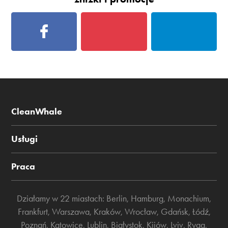
CleanWhale
Usługi
Praca
Działamy w 22 miastach:
Berlin
,
Hamburg
,
Monachium
,
Frankfurt
,
Warszawa
,
Kraków
,
Wrocław
,
Gdańsk
,
Łódź
,
Poznań
,
Katowice
,
Lublin
,
Białystok
,
Kijów
,
Lviv
,
Ryga
,