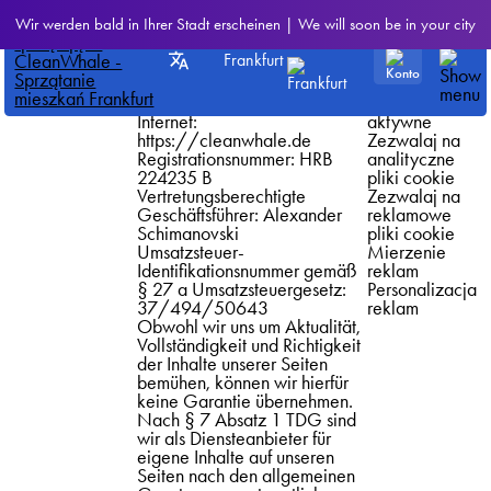
Polityka cookies
Name der Gesellschaft:
Ustawienia
Wir werden bald in Ihrer Stadt erscheinen | We will soon be in your city
portalu
CleanWhale GmbH
plików cookie
internetowego
Adresse: Unter den Linden 21,
Zezwalaj na
Frankfurt
„cleanwhale.pl”
10117 Berlin
obowiązkowe
Telefon: +49 157 35981784
pliki cookie
E-Mail:
info@cleanwhale.de
* Zawsze
Internet:
aktywne
https://cleanwhale.de
Zezwalaj na
Registrationsnummer: HRB
analityczne
224235 B
pliki cookie
Vertretungsberechtigte
Zezwalaj na
Geschäftsführer: Alexander
reklamowe
Schimanovski
pliki cookie
Umsatzsteuer-
Mierzenie
Identifikationsnummer gemäß
reklam
§ 27 a Umsatzsteuergesetz:
Personalizacja
37/494/50643
reklam
Obwohl wir uns um Aktualität,
Vollständigkeit und Richtigkeit
der Inhalte unserer Seiten
bemühen, können wir hierfür
keine Garantie übernehmen.
Nach § 7 Absatz 1 TDG sind
wir als Diensteanbieter für
eigene Inhalte auf unseren
Seiten nach den allgemeinen