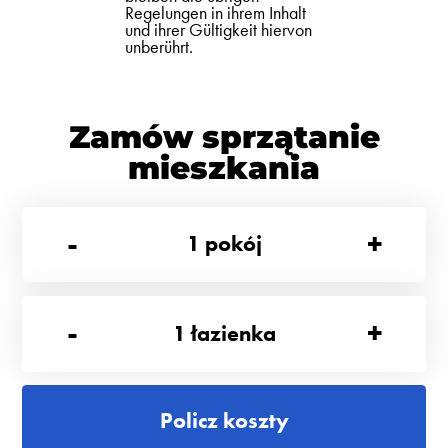
Regelungen in ihrem Inhalt
und ihrer Gültigkeit hiervon
unberührt.
Zamów sprzątanie
mieszkania
-
+
1
pokój
-
+
1
łazienka
Policz koszty