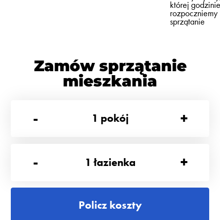
której godzini
rozpoczniemy
sprzątanie
Zamów sprzątanie
mieszkania
-
+
1
pokój
-
+
1
łazienka
Policz koszty