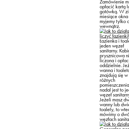
Zamówienie m
opłacić kartą l
gotówką. W z
miesiące okna
myjemy tylko 
wewnątrz.
liczyć łazienki
Łazienka i toal
jeden węzeł
sanitarny. Kab
prysznicowa ni
liczona i opła
oddzielnie. Jeż
wanna i toalet
znajdują się w
różnych
pomieszczenia
nadal jest to j
węzeł sanitarn
Jeżeli masz d
wanny lub dwi
toalety, to wte
mówimy o dw
węzłach sanita
Generalne por