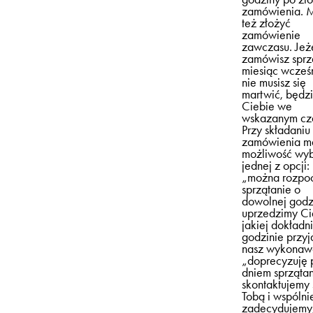
zamówienia. 
też złożyć
zamówienie
zawczasu. Jeże
zamówisz sprz
miesiąc wcześn
nie musisz się
martwić, będz
Ciebie we
wskazanym cza
Przy składaniu
zamówienia m
możliwość wy
jednej z opcji:
„można rozpo
sprzątanie o
dowolnej godzi
uprzedzimy Ci
jakiej dokładn
godzinie przyj
nasz wykonaw
„doprecyzuję 
dniem sprzątan
skontaktujemy 
Tobą i wspólni
zadecydujemy