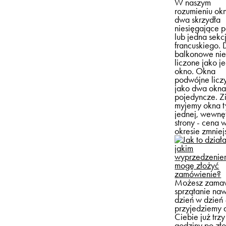
W naszym
rozumieniu okn
dwa skrzydła
niesięgające p
lub jedna sekc
francuskiego. 
balkonowe nie
liczone jako j
okno. Okna
podwójne licz
jako dwa okn
pojedyncze. Z
myjemy okna t
jednej, wewnę
strony - cena 
okresie zmniejs
jakim
wyprzedzenie
mogę złożyć
zamówienie?
Możesz zama
sprzątanie na
dzień w dzień
przyjedziemy 
Ciebie już trzy
godziny po zł