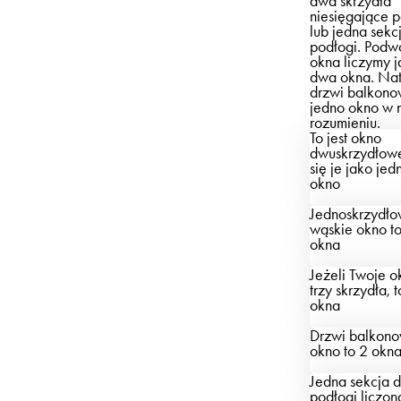
dwa skrzydła
niesięgające p
lub jedna sekc
podłogi. Podw
okna liczymy 
dwa okna. Nat
drzwi balkono
jedno okno w 
rozumieniu.
To jest okno
dwuskrzydłow
się je jako jed
okno
Jednoskrzydł
wąskie okno
t
okna
Jeżeli Twoje 
trzy skrzydła,
t
okna
Drzwi balkono
okno
to 2 okn
Jedna sekcja 
podłogi liczona