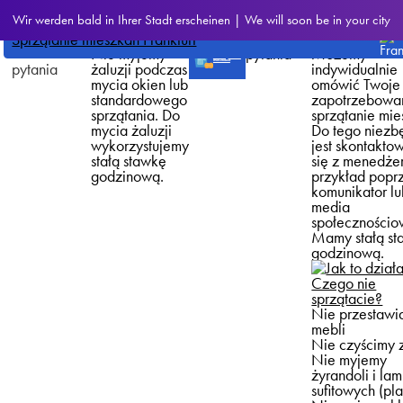
Czy państwa
Inne
CleanWhale
Wir werden bald in Ihrer Stadt erscheinen | We will soon be in your city
firma myje
często
Niestandardo
Zamów mycie
okien
>
Często
Frankfurt
żaluzje?
zadawane
prośby
zadawane
Nie myjemy
pytania
Możemy
Zamów sprzątanie
mieszkania
pytania
żaluzji podczas
indywidualnie
mycia okien lub
omówić Twoje
standardowego
zapotrzebowa
sprzątania. Do
sprzątanie mie
mycia żaluzji
Do tego niezb
wykorzystujemy
jest skontakto
stałą stawkę
się z menedże
godzinową.
przykład popr
komunikator l
media
społecznościo
Mamy stałą s
godzinową.
Czego nie
sprzątacie?
Nie przestaw
mebli
Nie czyścimy 
Nie myjemy
żyrandoli i la
sufitowych (pl