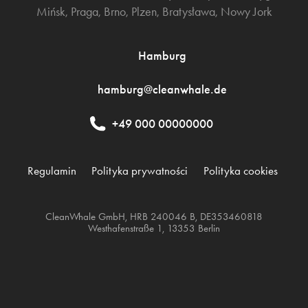
Mińsk
,
Praga
,
Brno
,
Plzen
,
Bratysława
,
Nowy Jork
Hamburg
hamburg@cleanwhale.de
+49 000 00000000
Regulamin
Polityka prywatności
Polityka cookies
CleanWhale GmbH, HRB 240046 B, DE353460818
Westhafenstraße 1, 13353 Berlin