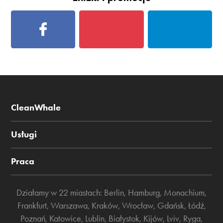
CleanWhale
Usługi
Praca
Działamy w 22 miastach:
Berlin
,
Hamburg
,
Monachium
,
Frankfurt
,
Warszawa
,
Kraków
,
Wrocław
,
Gdańsk
,
Łódź
,
Poznań
,
Katowice
,
Lublin
,
Białystok
,
Kijów
,
Lviv
,
Ryga
,