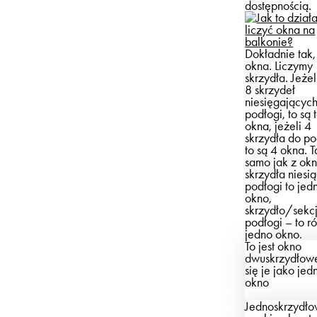
dostępnością.
liczyć okna na
balkonie?
Dokładnie tak,
okna. Liczymy
skrzydła. Jeże
8 skrzydeł
niesięgającyc
podłogi, to są 
okna, jeżeli 4
skrzydła do po
to są 4 okna. T
samo jak z okn
skrzydła niesi
podłogi to jed
okno,
skrzydło/sekc
podłogi – to r
jedno okno.
To jest okno
dwuskrzydłow
się je jako jed
okno
Jednoskrzydł