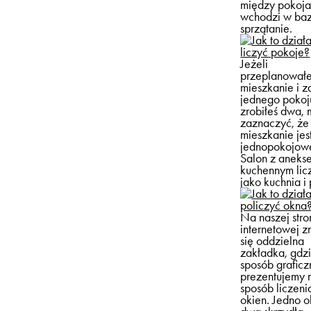
między pokoj
wchodzi w ba
sprzątanie.
liczyć pokoje?
Jeżeli
przeplanował
mieszkanie i z
jednego pokoj
zrobiłeś dwa,
zaznaczyć, że
mieszkanie jes
jednopokojow
Salon z aneks
kuchennym licz
jako kuchnia i 
policzyć okna
Na naszej stro
internetowej z
się oddzielna
zakładka, gdz
sposób graficz
prezentujemy 
sposób liczeni
okien. Jedno o