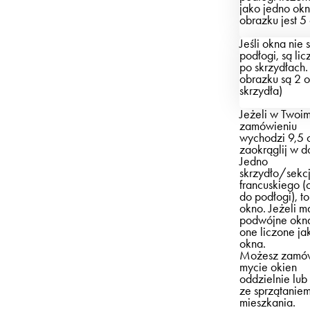
jako jedno ok
obrazku jest 5
Jeśli okna nie 
podłogi, są li
po skrzydłach
obrazku są 2 
skrzydła)
Jeżeli w Twoi
zamówieniu
wychodzi 9,5 
zaokrąglij w d
Jedno
skrzydło/sekc
francuskiego (
do podłogi), t
okno. Jeżeli m
podwójne okna
one liczone j
okna.
Możesz zamó
mycie okien
oddzielnie lub
ze sprzątanie
mieszkania.