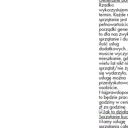
Rzadko
wykorzystujem
termin. Każde
sprzątanie jest
pełnowartości
porządki gene
to dla nas zwy
sprzątanie i d
ilość usług
dodatkowych. 
musicie wyczy
mieszkanie, g
wielu lat nikt n
sprzątał/nie ż
się wydarzyło,
usługę można
przedyskutow
osobiście.
Najprawdopod
to będzie prac
godziny w cen
zł za godzinę.
Sprzątanie kuc
Mamy usługę
sprzątania cał