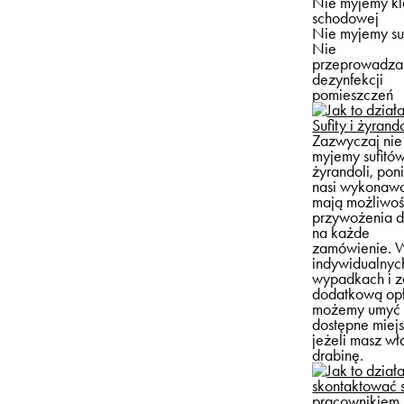
Nie myjemy kl
schodowej
Nie myjemy su
Nie
przeprowadz
dezynfekcji
pomieszczeń
Sufity i żyrand
Zazwyczaj nie
myjemy sufitów
żyrandoli, po
nasi wykonawc
mają możliwoś
przywożenia d
na każde
zamówienie. 
indywidualnyc
wypadkach i z
dodatkową op
możemy umyć 
dostępne miejs
jeżeli masz wł
drabinę.
skontaktować s
pracownikiem