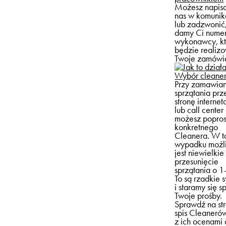
Możesz napis
nas w komunik
lub zadzwonić
damy Ci nume
wykonawcy, kt
będzie realiz
Twoje zamówi
Wybór cleane
Przy zamawian
sprzątania prz
stronę interne
lub call center
możesz popros
konkretnego
Cleanera. W t
wypadku możl
jest niewielkie
przesunięcie
sprzątania o 1
To są rzadkie 
i staramy się s
Twoje prośby.
Sprawdź na st
spis Cleaneró
z ich ocenami 