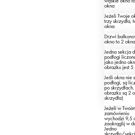
wąskie okno
t
okna
Jeżeli Twoje 
trzy skrzydła,
t
okna
Drzwi balkono
okno
to 2 okn
Jedna sekcja 
podłogi liczona
jako jedno ok
obrazku jest 5
Jeśli okna nie 
podłogi, są li
po skrzydłach
obrazku są 2 
skrzydła)
Jeżeli w Twoi
zamówieniu
wychodzi 9,5 
zaokrąglij w d
Jedno
skrzydło/sekc