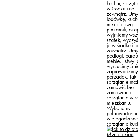
kuchni, sprzętu
w środku i na
zewnątrz. Um
lodówkę, kuc
mikrofalową,
piekarnik, oka
wyjmiemy wszy
szafek, wyczy
je w środku i n
zewnątrz. Um
podłogi, parap
meble, listwy, 
wyrzucimy śmie
zaprowadzim
porządek. Tak
sprzątanie mo
zamówić bez
zamawiania
sprzątania w 
mieszkaniu.
Wykonamy
pełnowartości
wielogodzinn
sprzątanie kuc
Mycie okien