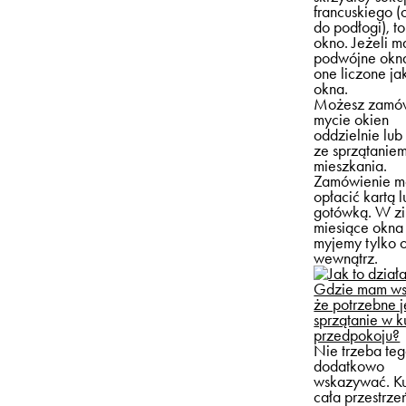
francuskiego (
do podłogi), t
okno. Jeżeli m
podwójne okna
one liczone j
okna.
Możesz zamó
mycie okien
oddzielnie lub
ze sprzątanie
mieszkania.
Zamówienie m
opłacić kartą l
gotówką. W z
miesiące okna
myjemy tylko 
wewnątrz.
Gdzie mam ws
że potrzebne j
sprzątanie w k
przedpokoju?
Nie trzeba te
dodatkowo
wskazywać. Ku
cała przestrze