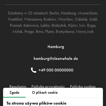
Działamy w 22 miastach:
Berlin
,
Hamburg
,
Monachium
,
Frankfurt
,
Warszawa
,
Kraków
,
Wrocław
,
Gdańsk
,
Łódź
,
Poznań
,
Katowice
,
Lublin
,
Białystok
,
Kijów
,
Lviv
,
Ryga
,
Mińsk
,
Praga
,
Brno
,
Plzen
,
Bratysława
,
Nowy Jork
Hamburg
hamburg@cleanwhale.de
+49 000 00000000
Regulamin
Polityka prywatności
Polityka cookies
Zgoda
O plikach cookie
CleanWhale GmbH, HRB 240046 B, DE353460818
Ta strona używa plików cookie