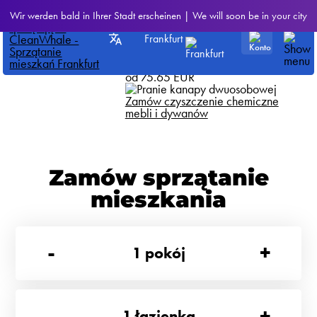
CleanWhale
>
Wszystkie nasze
Wir werden bald in Ihrer Stadt erscheinen | We will soon be in your city
usługi
Frankfurt
Pranie kanapy dwuosobowej
U nas za tę usługę zapłacisz
od 75.65 EUR
Zamów czyszczenie chemiczne
mebli i dywanów
Zamów sprzątanie
mieszkania
-
+
1
pokój
-
+
1
łazienka