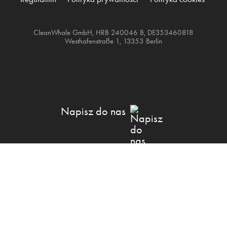
CleanWhale GmbH, HRB 240046 B, DE353460818
Westhafenstraße 1, 13353 Berlin
Napisz do nas