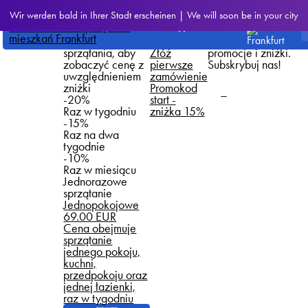
Jak
Zaoszczędź na
W mediach
Wir werden bald in Ihrer Stadt erscheinen | We will soon be in your city
zamówić
regularności
społecznościowych
Frankfurt
tańsze
* Wybierz
publikujemy
sprzątanie?
częstotliwość
wszystkie
sprzątania, aby
Złóż
promocje i zniżki.
zobaczyć cenę z
pierwsze
Subskrybuj nas!
uwzględnieniem
zamówienie
zniżki
Promokod
-20%
start -
Raz w tygodniu
zniżka 15%
-15%
Raz na dwa
tygodnie
-10%
Raz w miesiącu
Jednorazowe
sprzątanie
Jednopokojowe
69.00 EUR
Cena obejmuje
sprzątanie
jednego pokoju,
kuchni,
przedpokoju oraz
jednej łazienki,
raz w tygodniu
Zamów sprzątanie