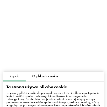
Zgoda
O plikach cookie
Ta strona używa plików cookie
Używamy plików cookie do personalizowania treści i reklam, udostępniania
funkcji mediów społecznościowych i analizowania naszego ruchu.
Udostępniamy również informacje o korzystaniu z naszej witryny naszym
partnerom w zakresie mediów społecznościowych, reklamy i analizy, którzy
mogą łączyć je z innymi informacjami, które im przekazałeś lub które zebrali