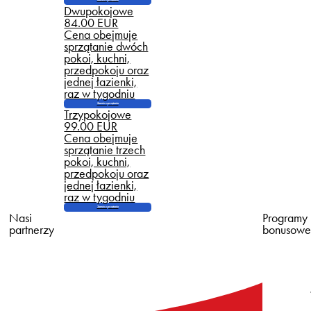
Dwupokojowe
84.00 EUR
Cena obejmuje
sprzątanie dwóch
pokoi, kuchni,
przedpokoju oraz
jednej łazienki,
raz w tygodniu
Zamów sprzątanie
Trzypokojowe
99.00 EUR
Cena obejmuje
sprzątanie trzech
pokoi, kuchni,
przedpokoju oraz
jednej łazienki,
raz w tygodniu
Zamów sprzątanie
Nasi
Programy
partnerzy
bonusow