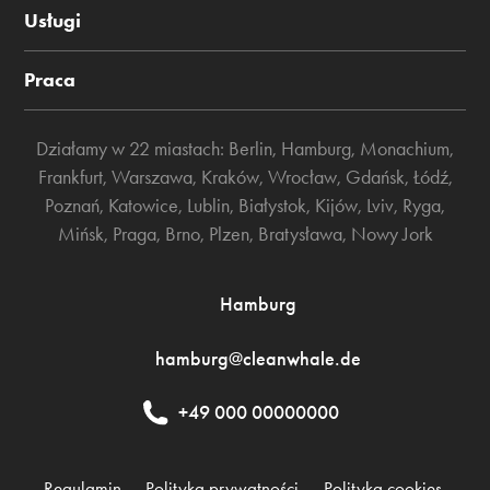
Usługi
Praca
Działamy w 22 miastach:
Berlin
,
Hamburg
,
Monachium
,
Frankfurt
,
Warszawa
,
Kraków
,
Wrocław
,
Gdańsk
,
Łódź
,
Poznań
,
Katowice
,
Lublin
,
Białystok
,
Kijów
,
Lviv
,
Ryga
,
Mińsk
,
Praga
,
Brno
,
Plzen
,
Bratysława
,
Nowy Jork
Hamburg
hamburg@cleanwhale.de
+49 000 00000000
Regulamin
Polityka prywatności
Polityka cookies