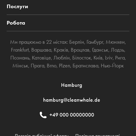
Послуги
Робота
Ми працюємо в 22 містах:
Берлін
,
Гамбург
,
Мюнхен
,
Frankfurt
,
Варшава
,
Краків
,
Вроцлав
,
Гданськ
,
Лодзь
,
Познань
,
Катовіце
,
Люблін
,
Білосток
,
Київ
,
Lviv
,
Рига
,
Мінськ
,
Прага
,
Brno
,
Plzen
,
Братислава
,
Нью-Йорк
Hamburg
hamburg@cleanwhale.de
+49 000 00000000
Договір публічної оферти
Політика приватності