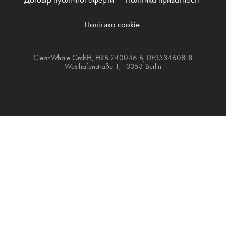
Політика cookie
CleanWhale GmbH, HRB 240046 B, DE353460818
Westhafenstraße 1, 13353 Berlin