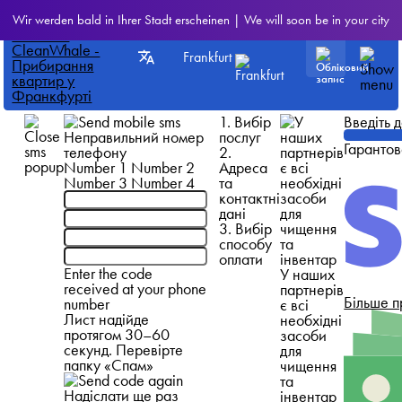
Wir werden bald in Ihrer Stadt erscheinen | We will soon be in your city
Frankfurt
1. Вибір
Введіть 
Неправильний номер
послуг
Гарантов
телефону
2.
Number 1
Number 2
Адреса
Number 3
Number 4
та
контактні
дані
3. Вибір
способу
оплати
Enter the code
У наших
received at your phone
партнерів
Більше п
number
є всі
Лист надійде
необхідні
протягом 30–60
засоби
секунд. Перевірте
для
папку «Спам»
чищення
та
Надіслати ще раз
інвентар