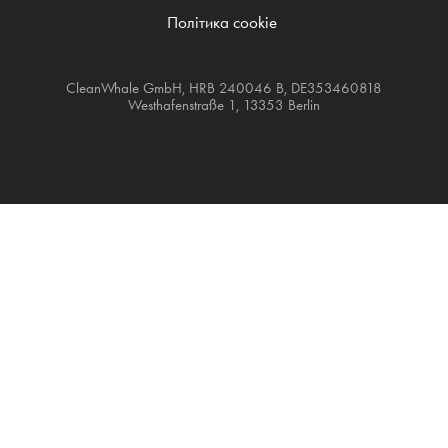
Політика cookie
CleanWhale GmbH, HRB 240046 B, DE353460818
Westhafenstraße 1, 13353 Berlin