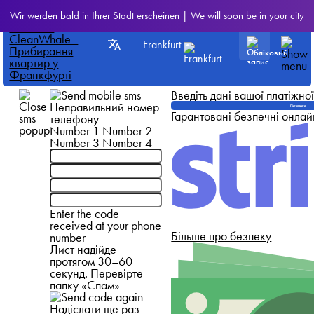
Wir werden bald in Ihrer Stadt erscheinen | We will soon be in your city
Frankfurt
Введіть дані вашої платіжно
Неправильний номер
Підтвердити
Гарантовані безпечні онлай
телефону
Number 1
Number 2
Number 3
Number 4
Enter the code
received at your phone
Більше про безпеку
number
Лист надійде
протягом 30–60
секунд. Перевірте
папку «Спам»
Надіслати ще раз