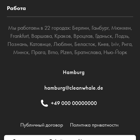
Работа
Мы работаем в 22 городах:
Берлин
,
Гамбург
,
Мюнхен
,
Frankfurt
,
Варшава
,
Краков
,
Вроцлав
,
Гданьск
,
Лодзь
,
Познань
,
Катовице
,
Люблин
,
Беласток
,
Киев
,
Lviv
,
Рига
,
Минск
,
Прага
,
Brno
,
Plzen
,
Братислава
,
Нью-Йорк
Hamburg
hamburg@cleanwhale.de
+49 000 00000000
Публичный договор
Политика приватности
Политика использования файлов cookie