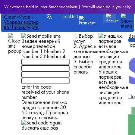
Wir werden bald in Ihrer Stadt erscheinen | We will soon be in your city
Frankfurt
1. Выбор
Вв
Введен неверный
услуг
Га
номер телефон
2. Адрес и
Number 1
Number 2
контактные
Number 3
Number 4
данные
3. Выбор
способа
оплаты
У наших
партнеров
есть все
Enter the code
необходимые
received at your phone
чистящие
По
number
средства и
Электронное письмо
инвентарь
придет в течение 30-
60 секунд. Проверьте
папку со спамом
Выслать еще раз