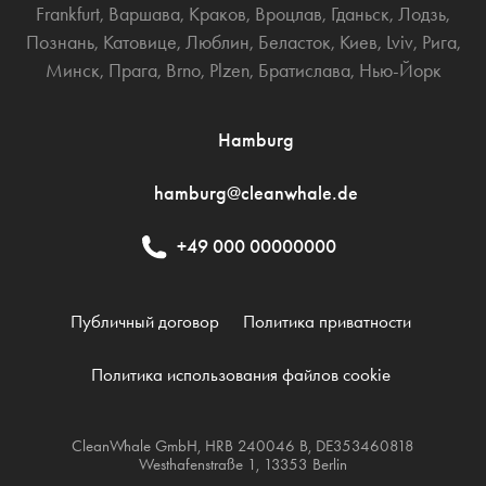
Frankfurt
,
Варшава
,
Краков
,
Вроцлав
,
Гданьск
,
Лодзь
,
Познань
,
Катовице
,
Люблин
,
Беласток
,
Киев
,
Lviv
,
Рига
,
Минск
,
Прага
,
Brno
,
Plzen
,
Братислава
,
Нью-Йорк
Hamburg
hamburg@cleanwhale.de
+49 000 00000000
Публичный договор
Политика приватности
Политика использования файлов cookie
CleanWhale GmbH, HRB 240046 B, DE353460818
Westhafenstraße 1, 13353 Berlin