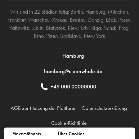
Wir sind in 22 Städten tätig:
Berlin
,
Hamburg
,
München
,
Frankfurt
,
Warschau
,
Krakau
,
Breslau
,
Danzig
,
Łódź
,
Posen
,
Kattowitz
,
Lublin
,
Białystok
,
Kiew
,
Lviv
,
Riga
,
Minsk
,
Prag
,
Brno
,
Plzen
,
Bratislava
,
New York
Hamburg
hamburg@cleanwhale.de
+49 000 00000000
AGB zur Nutzung der Plattform
Datenschutzerklärung
Cookie-Richtlinie
Einverständnis
Über Cookies