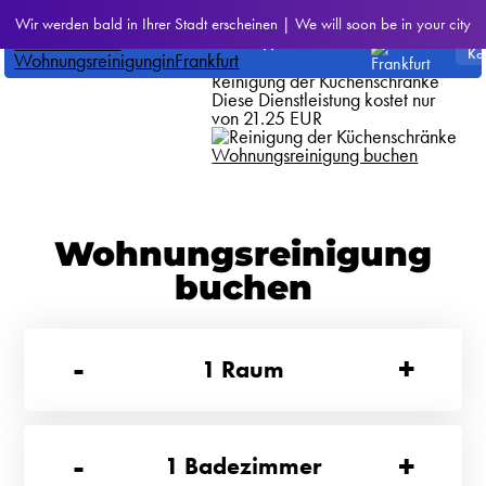
CleanWhale
>
Alle unsere
Wir werden bald in Ihrer Stadt erscheinen | We will soon be in your city
Dienstleistungen
Frankfurt
Reinigung der Küchenschränke
Diese Dienstleistung kostet nur
von 21.25 EUR
Wohnungsreinigung buchen
Wohnungsreinigung
buchen
-
+
1
Raum
-
+
1
Badezimmer