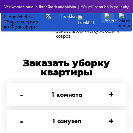
CleanWhale
>
Все наши услуги
Wir werden bald in Ihrer Stadt erscheinen | We will soon be in your city
Чистка детской коляски
Frankfurt
У нас данная услуга стоит всего
от 42.50 EUR
Заказать химчистку мебели и
ковров
Заказать уборку
квартиры
-
+
1
комната
-
+
1
санузел