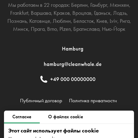
Мы работаем в 22 городах:
Берлин
,
Гамбург
,
Мюнхен
,
Frankfurt
,
Варшава
,
Краков
,
Вроцлав
,
Гданьск
,
Лодзь
,
Познань
,
Катовице
,
Люблин
,
Беласток
,
Киев
,
Lviv
,
Рига
,
Минск
,
Прага
,
Brno
,
Plzen
,
Братислава
,
Нью-Йорк
Hamburg
hamburg@cleanwhale.de
+49 000 00000000
Публичный договор
Политика приватности
Политика использования файлов cookie
Согласие
О файлах cookie
Этот сайт использует файлы cookie
CleanWhale GmbH, HRB 240046 B, DE353460818