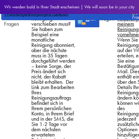
Was ist zu tun, wenn
Andere
CleanWhale
Wir werden bald in Ihrer Stadt erscheinen | We will soon be in your city
ich ein Abonnement
häufig
Fensterreinigung
bestellen
>
Häufig
Frankfurt
habe, aber meine
gestellte
Wie kann 
gestellte
Reinigung
Fragen
Änderung
Wohnungsreinigung
buchen
Fragen
verschieben muss?
meinem
Sie haben zum
Reinigung
Beispiel eine
vornehme
monatliche
Wenn Sie
Reinigung abonniert,
Reinigung
aber die nächste
auf der W
muss in 35 Tagen
erteilen, 
durchgeführt werden
Sie eine
– keine Sorge, der
Bestätigu
Preis ändert sich
Mail. Die
nicht, der Rabatt
enthält ei
bleibt erhalten. Der
über den 
Link zum Bearbeiten
Details Ih
Ihres
Reinigung
Reinigungsauftrags
ändern kö
befindet sich in
können w
Ihrem persönlichen
des
Konto, in Ihrem Brief
Reinigung
und in der SMS, die
jederzeit
Sie 1-2 Tage vor
zusätzlich
dem nächsten
Optionen
erwarteten
hinzufüge