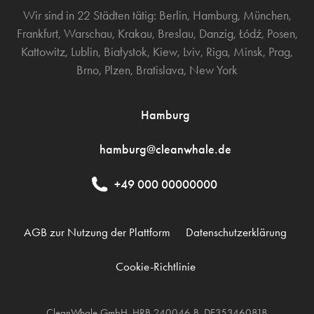
Wir sind in 22 Städten tätig:
Berlin
,
Hamburg
,
München
,
Frankfurt
,
Warschau
,
Krakau
,
Breslau
,
Danzig
,
Łódź
,
Posen
,
Kattowitz
,
Lublin
,
Białystok
,
Kiew
,
Lviv
,
Riga
,
Minsk
,
Prag
,
Brno
,
Plzen
,
Bratislava
,
New York
Hamburg
hamburg@cleanwhale.de
+49 000 00000000
AGB zur Nutzung der Plattform
Datenschutzerklärung
Cookie-Richtlinie
CleanWhale GmbH, HRB 240046 B, DE353460818