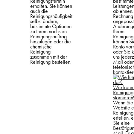
Reinigungstermin
bestimmte
erhalten. Sie können
Leistunge
auch die
ablehnen.
Reinigungshäufigkeit
Rechnung
selbst ändern,
angepasst
bestimmte Optionen
Änderung
zu Ihrem nächsten
Ihrem
Reinigungsauftrag
Reinigung
hinzufügen oder die
können Si
chemische
Konto vor
Reinigung
oder Sie 
zusammen mit der
uns jederz
Reinigung bestellen.
Mail oder
telefonisc
kontaktie
Wie kann 
Reinigung
stornieren
Wenn Sie 
Website e
Reinigung
erteilen, 
Sie eine
Bestätigu
Mail. Es g