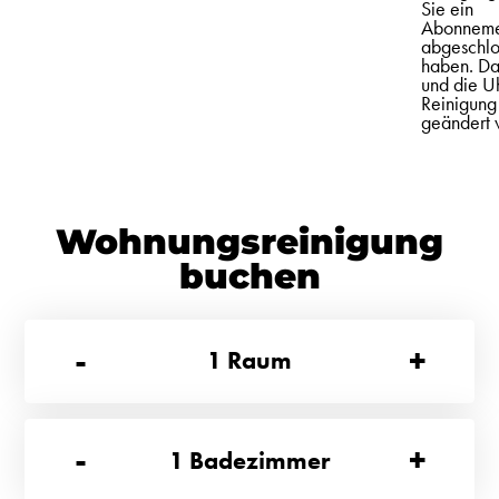
Sie ein
Abonneme
abgeschlo
haben. D
und die Uh
Reinigung
geändert
Wohnungsreinigung
buchen
-
+
1
Raum
-
+
1
Badezimmer