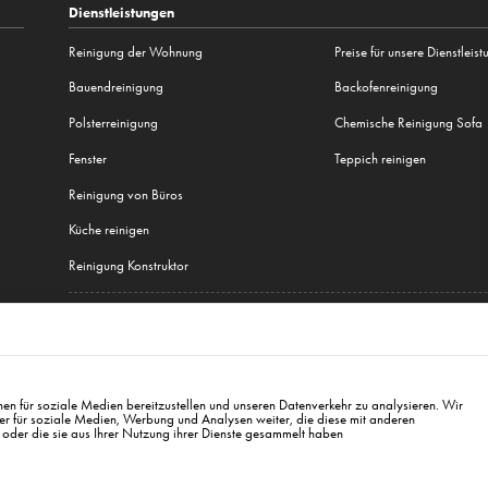
Dienstleistungen
Reinigung der Wohnung
Preise für unsere Dienstleis
Bauendreinigung
Backofenreinigung
Polsterreinigung
Chemische Reinigung Sofa
Fenster
Teppich reinigen
Reinigung von Büros
Küche reinigen
Reinigung Konstruktor
Alle unsere Dienstleistungen
Hamburg
,
München
,
Frankfurt
,
Warschau
,
Krakau
,
Breslau
,
Danzig
,
Łódź
,
Posen
,
Kattow
en für soziale Medien bereitzustellen und unseren Datenverkehr zu analysieren. Wir
er für soziale Medien, Werbung und Analysen weiter, die diese mit anderen
 oder die sie aus Ihrer Nutzung ihrer Dienste gesammelt haben
rg@cleanwhale.de
+49 000 00000000
AGB zur Nutzung der