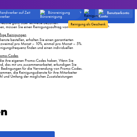
ungsprogramm
Live-Helpdesk
Keine Roboter und keine
pfehlungscode. Dies kann über die unten stehenden
automatischen Antworten
ssenger erfolgen oder einfach durch Kopieren des
Benutzerkonto
Handwerker auf Zeit
Büroreinigung
Weitere
- stellen Sie eine Frage
ag mit diesem Code erteilt wurde, erhalten Sie und
und Sie erhalten eine
f Ihr persönliches Konto. Mit diesem Geld können Sie
schnelle Antwort von
 Website ganz oder teilweise bezahlen.
Reinigung als Geschenk
einem Menschen
nen, müssen Sie einen Reinigungsauftrag von Ihrem
ige Reinigungen
nste bestellen, erhalten Sie einen garantierten
, zweimal pro Monat – 10%, einmal pro Monat – 5%.
inigungsfrequenz finden und einen individuellen
Promo-Codes
die ihre eigenen Promo-Codes haben. Wenn Sie
nd, das mit uns zusammenarbeitet, erkundigen Sie
n Bedingungen für die Verwendung von Promo-Codes.
mmen, die Reinigungsdienste für ihre Mitarbeiter
ahl und Umfang der möglichen Zusatzleistungen
en