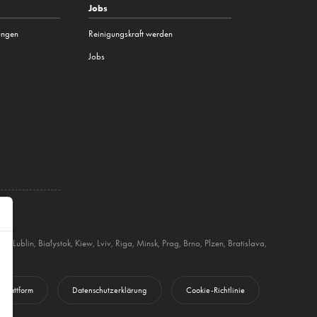
Jobs
tungen
Reinigungskraft werden
Jobs
itz
,
Lublin
,
Białystok
,
Kiew
,
Lviv
,
Riga
,
Minsk
,
Prag
,
Brno
,
Plzen
,
Bratislava
,
 Plattform
Datenschutzerklärung
Cookie-Richtlinie