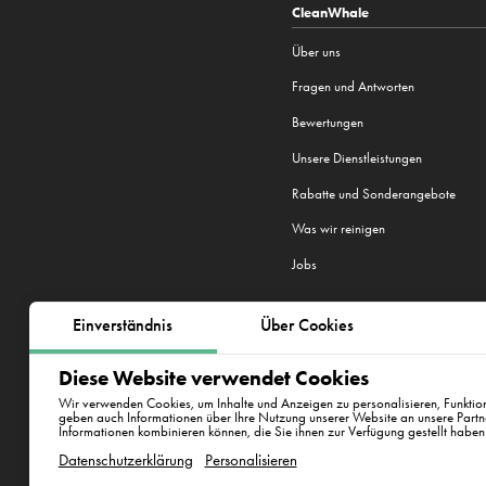
CleanWhale
Über uns
Fragen und Antworten
Bewertungen
Unsere Dienstleistungen
Rabatte und Sonderangebote
Was wir reinigen
Jobs
Einverständnis
Über Cookies
Wir sind in 22 Städten tätig:
Berlin
,
Diese Website verwendet Cookies
New York
Wir verwenden Cookies, um Inhalte und Anzeigen zu personalisieren, Funktion
geben auch Informationen über Ihre Nutzung unserer Website an unsere Partn
Informationen kombinieren können, die Sie ihnen zur Verfügung gestellt haben
Hamburg
hambu
Datenschutzerklärung
Personalisieren