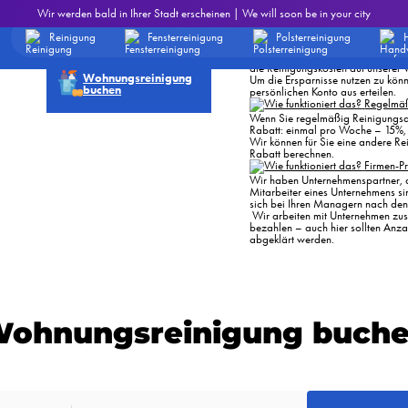
Andere
Empfehl
Wir werden bald in Ihrer Stadt erscheinen | We will soon be in your city
TART".
häufig
Fensterreinigung
Senden Sie Ihren persönlichen Em
isonale
gestellte
bestellen
Links zu sozialen Medien oder Me
Reinigung
Fensterreinigung
Polsterreinigung
 muss bei
Fragen
Codes. Sobald ein Reinigungsauftr
ster
der neue Kunde jeweils 25 Euro au
er
die Reinigungskosten auf unserer
Wohnungsreinigung
Um die Ersparnisse nutzen zu kön
buchen
persönlichen Konto aus erteilen.
Regelmäß
Wenn Sie regelmäßig Reinigungsdie
Rabatt: einmal pro Woche – 15%
Wir können für Sie eine andere Re
Rabatt berechnen.
Firmen-
Wir haben Unternehmenspartner, 
Mitarbeiter eines Unternehmens si
sich bei Ihren Managern nach de
Wir arbeiten mit Unternehmen zusa
bezahlen – auch hier sollten Anz
abgeklärt werden.
ohnungsreinigung buch