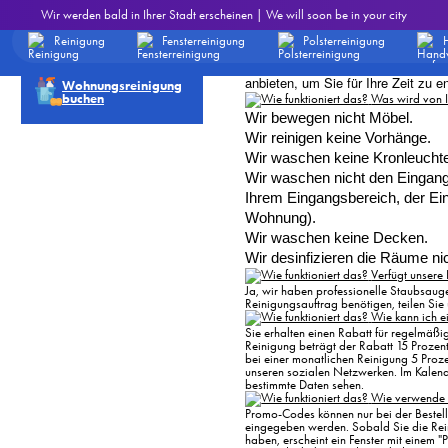
Andere
Was passiert, 
Wir werden bald in Ihrer Stadt erscheinen | We will soon be in your city
häufig
Fensterreinigung
Wenn die Reinigungskräfte etwas 
üssel
gestellte
bestellen
Reinigung
Fensterreinigung
Polsterreinigung
Dienstleistungen sind versichert,
Fragen
eine
Versicherungsgesellschaft erstatte
 Sie
anbieten, um Sie für Ihre Zeit zu e
Wohnungsreinigung
buchen
Was wird von I
Wir bewegen nicht Möbel. 
Wir reinigen keine Vorhänge.
Wir waschen keine Kronleucht
Wir waschen nicht den Eingang
Ihrem Eingangsbereich, der Ein
Wohnung). 
Wir waschen keine Decken. 
Wir desinfizieren die Räume nic
Verfügt unsere
Ja, wir haben professionelle Staubsauge
Reinigungsauftrag benötigen, teilen Sie 
Wie kann ich e
Sie erhalten einen Rabatt für regelmäßi
Reinigung beträgt der Rabatt 15 Prozent
bei einer monatlichen Reinigung 5 Proz
unseren sozialen Netzwerken. Im Kalend
bestimmte Daten sehen.
Wie verwende 
Promo-Codes können nur bei der Bestell
eingegeben werden. Sobald Sie die Rei
haben, erscheint ein Fenster mit eine