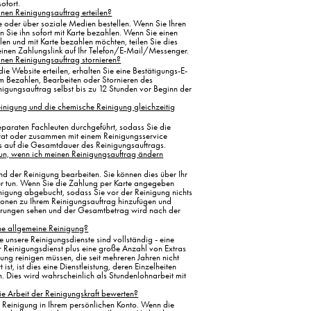
ofort.
inen Reinigungsauftrag erteilen?
e oder über soziale Medien bestellen. Wenn Sie Ihren
n Sie ihn sofort mit Karte bezahlen. Wenn Sie einen
en und mit Karte bezahlen möchten, teilen Sie dies
einen Zahlungslink auf Ihr Telefon/E-Mail/Messenger.
inen Reinigungsauftrag stornieren?
ie Website erteilen, erhalten Sie eine Bestätigungs-E-
um Bezahlen, Bearbeiten oder Stornieren des
nigungsauftrag selbst bis zu 12 Stunden vor Beginn der
einigung und die chemische Reinigung gleichzeitig
eparaten Fachleuten durchgeführt, sodass Sie die
at oder zusammen mit einem Reinigungsservice
uss auf die Gesamtdauer des Reinigungsauftrags.
un, wenn ich meinen Reinigungsauftrag ändern
nd der Reinigung bearbeiten. Sie können dies über Ihr
r tun. Wenn Sie die Zahlung per Karte angegeben
nigung abgebucht, sodass Sie vor der Reinigung nichts
ionen zu Ihrem Reinigungsauftrag hinzufügen und
derungen sehen und der Gesamtbetrag wird nach der
ne allgemeine Reinigung?
e unsere Reinigungsdienste sind vollständig - eine
r Reinigungsdienst plus eine große Anzahl von Extras
ng reinigen müssen, die seit mehreren Jahren nicht
st, ist dies eine Dienstleistung, deren Einzelheiten
 Dies wird wahrscheinlich als Stundenlohnarbeit mit
ie Arbeit der Reinigungskraft bewerten?
 Reinigung in Ihrem persönlichen Konto. Wenn die