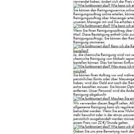
verwendet haben, ändert sich der Preis s
Wie kann ich e
Sie können den Reinigungsservice onlin
Reinigungsauftrag online erteilen, könne
Reinigungsauftrag über Messenger erteil
unserem Manager mit und Sie erhalten 
Wie kann ich e
Wenn Sie Ihren Reinigungsauftrag über d
Mail. Diese Bestätigung enthält Links z
Reinigungsauftrags. Sie können den Rei
Reinigung stornieren.
Kann ich die R
bestellen?
Ja, die chemische Reinigung wird von s
chemische Reinigung von Möbeln separ
bestellen können. Dies hat keinen Einfl
Was muss ich t
möchte?
Sie können Ihren Auftrag vor und währe
persönliches Konto oder über Messenge
haben, wird das Geld erst nach der Rei
extra bezahlen müssen. Sie können Opt
entfernen. Unser Personal wird die Än
Reinigung abgebucht.
Machen Sie ei
Wir verwenden diesen Begriff selten. All
allgemeine Reinigung kann als reguläre
betrachtet werden. Wenn Sie eine Wohnu
mehr bewohnt oder in der etwas passiert i
persönlich ausgehandelt werden müssen.
einem Preis von 22 €/Stunde gelten.
Wie kann ich d
Geben Sie uns eine Bewertung nach der