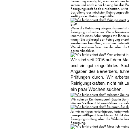
Bewertung niedrig ist, werden wir uns i
setzen und nach einer Lösung für das Pr
Reinigungskraft hoch einschätzen, wirkt
Bestellung des nächsten Reinigungsauftra
verfügbaren Reinigungskräfte.
Was passiert, w
bin?
Wenn die Reinigung abgeschlossen ist, e
Reinigung zu bewerten. Wenn Sie eine
innerhalb eines Arbeitstages mit Ihnen k
womit Sie während der Reinigung unzuf
werden uns bemühen, so schnell wie mög
Wir akzeptieren Beschwerden über die 
deren Abschluss.
Wer arbeitet in
Wir sind seit 2016 auf dem Mar
und ein gut eingeführtes Suc
Angaben des Bewerbers, führen
Prüfungen durch. Wir arbeite
Reinigungskräften, nicht mit Le
ein paar Wochen suchen.  
Arbeiten Sie nu
Wir nehmen Reinigungsaufträge in Berli
können Sie Ihren Ort auswählen und sehe
Reinigen Sie d
Ja, wir reinigen Ferienhäuser, Ferien
unregelmäßigen Grundrissen. Nicht sta
Reinigungsauftrag über die Website beste
Reinigung.
Muss ich meine