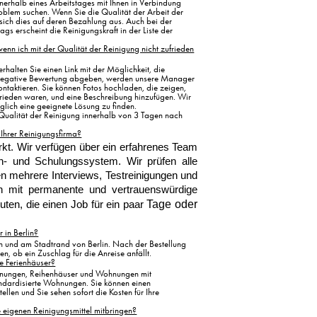
nnerhalb eines Arbeitstages mit Ihnen in Verbindung
oblem suchen. Wenn Sie die Qualität der Arbeit der
 sich dies auf deren Bezahlung aus. Auch bei der
gs erscheint die Reinigungskraft in der Liste der
enn ich mit der Qualität der Reinigung nicht zufrieden
rhalten Sie einen Link mit der Möglichkeit, die
 negative Bewertung abgeben, werden unsere Manager
ontaktieren. Sie können Fotos hochladen, die zeigen,
rieden waren, und eine Beschreibung hinzufügen. Wir
lich eine geeignete Lösung zu finden.
Qualität der Reinigung innerhalb von 3 Tagen nach
 Ihrer Reinigungsfirma?
kt. Wir verfügen über ein erfahrenes Team 
h- und Schulungssystem. Wir prüfen alle 
 mehrere Interviews, Testreinigungen und 
n mit permanente und vertrauenswürdige 
Tage oder 
uten, die einen Job für ein paar 
r in Berlin?
n und am Stadtrand von Berlin. Nach der Bestellung
n, ob ein Zuschlag für die Anreise anfällt.
ie Ferienhäuser?
wohnungen, Reihenhäuser und Wohnungen mit
ndardisierte Wohnungen. Sie können einen
llen und Sie sehen sofort die Kosten für Ihre
 eigenen Reinigungsmittel mitbringen?