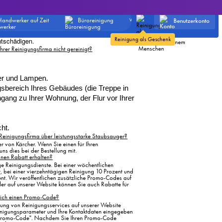
wenn die Reinigungskräfte etwas kaputt machen?
Live-Helpdesk
Keine Roboter und keine
kaputt machen, sagen Sie uns Bescheid. Unsere
automatischen
Benutzerkonto
Handwerker auf Zeit
Büroreinigung
Weitere
 und Schäden werden von der
Antworten - stellen Sie
eine Frage und Sie
t. Wir werden unsererseits zusätzliche Optionen
erhalten eine schnelle
Reinigung als Geschenk
ntschädigen.
Antwort von einem
Menschen
hrer Reinigungsfirma nicht gereinigt?
er und Lampen.
sbereich Ihres Gebäudes (die Treppe in 
gang zu Ihrer Wohnung, der Flur vor Ihrer 
ht. 
 Reinigungsfirma über leistungsstarke Staubsauger?
r von Kärcher. Wenn Sie einen für Ihren
uns dies bei der Bestellung mit.
inen Rabatt erhalten?
ge Reinigungsdienste. Bei einer wöchentlichen
, bei einer vierzehntägigen Reinigung 10 Prozent und
ent. Wir veröffentlichen zusätzliche Promo-Codes auf
er auf unserer Website können Sie auch Rabatte für
ich einen Promo-Code?
ung von Reinigungsservices auf unserer Website
nigungsparameter und Ihre Kontaktdaten eingegeben
m "Promo-Code". Nachdem Sie Ihren Promo-Code