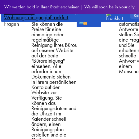
Büroreinigung
Andere
Live-
CleanWhale
Wir werden bald in Ihrer Stadt erscheinen | We will soon be in your city
Wir reinigen Büros
häufig
Helpdes
Fensterreinigung
bestellen
>
Häufig
Frankfurt
und
gestellte
Keine Ro
gestellte
Gewerbeimmobilien.
Fragen
und kein
Wohnungsreinigung
buchen
Fragen
Sie können die
automati
Preise für eine
Antworte
einmalige oder
stellen Si
regelmäßige
eine Fra
Reinigung Ihres Büros
und Sie
auf unserer Website
erhalten 
auf der Seite
schnelle
"Büroreinigung"
Antwort 
einsehen. Alle
einem
erforderlichen
Mensche
Dokumente stehen
in Ihrem persönlichen
Konto auf der
Website zur
Verfügung, Sie
können das
Reinigungsdatum und
die Uhrzeit im
Kalender schnell
ändern, einen
Reinigungsplan
erstellen und die