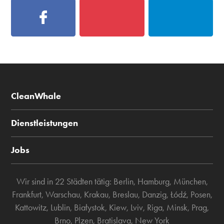
CleanWhale
Dienstleistungen
Jobs
Wir sind in 22 Städten tätig:
Berlin
,
Hamburg
,
München
,
Frankfurt
,
Warschau
,
Krakau
,
Breslau
,
Danzig
,
Łódź
,
Posen
,
Kattowitz
,
Lublin
,
Białystok
,
Kiew
,
Lviv
,
Riga
,
Minsk
,
Prag
,
Brno
,
Plzen
,
Bratislava
,
New York